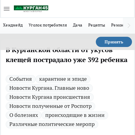
Хендмейд
Уголок потребителя
Дача
Рецепты
Ремонт
Л
Принять
В Курганской области от укусов
клещей пострадало уже 392 ребенка
Cобытия
карантине и эпиде
Новости Кургана. Главные ново
Новости Кургана происшествия
Новости полученные от Роспотр
О болезнях
происходящие в жизни
Различные политические меропр