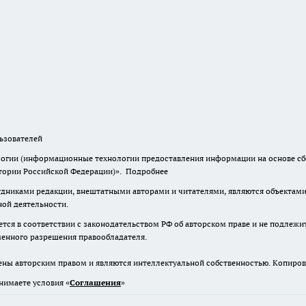
зователей
гии (информационные технологии предоставления информации на основе сбор
итории Российской Федерации)».
Подробнее
дниками редакции, внештатными авторами и читателями, являются объектами 
ной деятельности.
тся в соответствии с законодательством РФ об авторском праве и не подлежи
ьменного разрешения правообладателя.
ены авторским правом и являются интеллектуальной собственностью. Копиров
нимаете условия «
Cоглашения
»