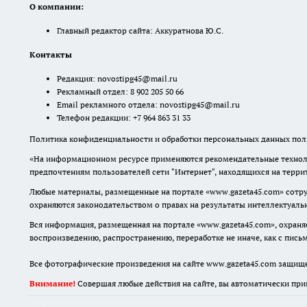
О компании:
Главный редактор сайта: Аккуратнова Ю.С.
Контакты
Редакция:
novostipg45@mail.ru
Рекламный отдел: 8 902 205 50 66
Email рекламного отдела:
novostipg45@mail.ru
Телефон редакции: +7 964 863 31 33
Политика конфиденциальности и обработки персональных данных поль
«На информационном ресурсе применяются рекомендательные техноло
предпочтениям пользователей сети "Интернет", находящихся на терр
Любые материалы, размещенные на портале «www.gazeta45.com» сотру
охраняются законодательством о правах на результаты интеллектуаль
Вся информация, размещенная на портале «www.gazeta45.com», охраняе
воспроизведению, распространению, переработке не иначе, как с пис
Все фотографические произведения на сайте www.gazeta45.com защищ
Внимание!
Совершая любые действия на сайте, вы автоматически при