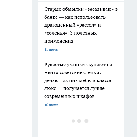
Старые обмылки «засаливаю» в
банке — как использовать
драгоценный «рассол» и
«соленья»: 3 полезных
применения
11 июля
Рукастые умники скупают на
Авито советские стенки:
делают из них мебель класса
люкс — получается лучше
современных шкафов
16 июля
Дачники больше не
бетонируют садовые дорожки:
скупают на Ozon хитовую