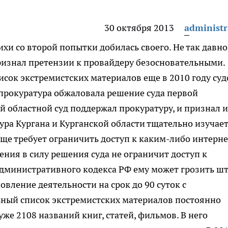
30 октября 2013
administr
хи со второй попытки добилась своего.
Не так давно
ризнал претензии к провайдеру безосновательными.
исок экстремистских материалов еще в 2010 году су
 прокуратура обжаловала решение суда первой
й областной суд поддержал прокуратуру, и признал и
ра Кургана и Курганской области тщательно изучае
чаще требует ограничить доступ к каким-либо интерне
ления в силу решения суда не ограничит доступ к
9 административного кодекса РФ ему может грозить ш
овление деятельности на срок до 90 суток с
ный список экстремистских материалов постоянно
же 2108 названий книг, статей, фильмов. В него