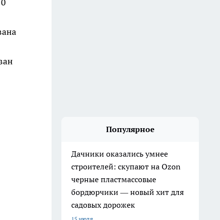
10
вана
ван
Популярное
Дачники оказались умнее
строителей: скупают на Ozon
черные пластмассовые
бордюрчики — новый хит для
садовых дорожек
15 июля