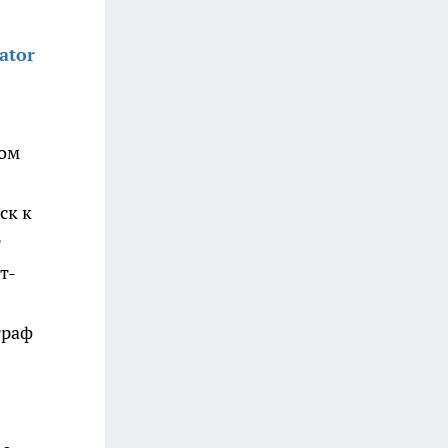
ator
дом
ск к
т
т-
траф