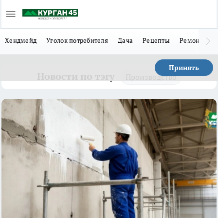
Хендмейд
Уголок потребителя
Дача
Рецепты
Ремонт
Л
Принять
Новости по тэгу
Производство