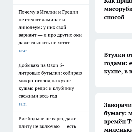
Как прав
мясорубк
Почему в Италии и Греции
способ
не стелют ламинат и
линолеум: у них свой
вариант — и про другие они
даже слышать не хотят
18:47
Втулки о
годами: 
Добываю на Ozon 5-
кухне, в 
литровые бутылки: собираю
микро-огород на кухне —
кушаю редис и клубнику
свежими весь год
Заворачи
18:21
бумагу: 
Рис больше не варю, даже
времён Т
плиту не включаю — есть
миленьк