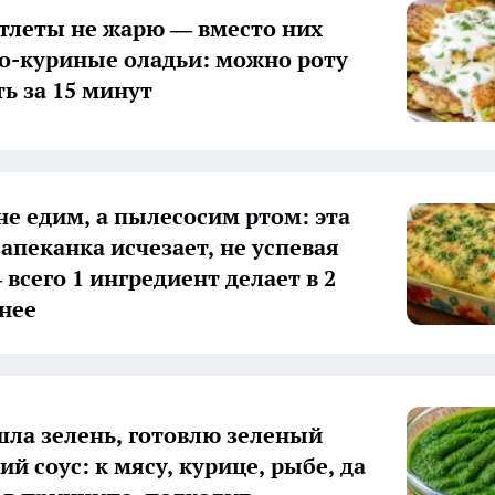
тлеты не жарю — вместо них
о-куриные оладьи: можно роту
ь за 15 минут
не едим, а пылесосим ртом: эта
запеканка исчезает, не успевая
всего 1 ингредиент делает в 2
снее
шла зелень, готовлю зеленый
й соус: к мясу, курице, рыбе, да