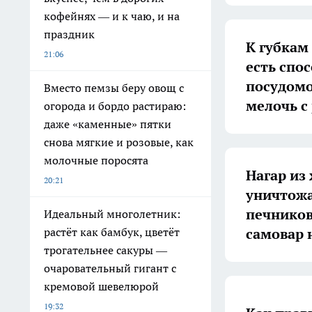
кофейнях — и к чаю, и на
праздник
К губкам
21:06
есть спос
посудомо
Вместо пемзы беру овощ с
мелочь с
огорода и бордо растираю:
даже «каменные» пятки
снова мягкие и розовые, как
молочные поросята
Нагар из
20:21
уничтожа
печников
Идеальный многолетник:
самовар 
растёт как бамбук, цветёт
трогательнее сакуры —
очаровательный гигант с
кремовой шевелюрой
19:32