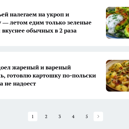
ьей налегаем на укроп и
 — летом едим только зеленые
 вкуснее обычных в 2 раза
доел жареный и вареный
ь, готовлю картошку по-польски
а не надоест
1
2
3
4
5