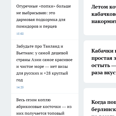
Летом ко
Огуречные «попки» больше
не выбрасываю: это
кабачков
дармовая подкормка для
накормит
помидоров и перцев
15:02
Забудьте про Таиланд и
Кабачки 
Вьетнам: у самой дешевой
простая 
страны Азии самое красивое
остыть — 
и чистое море — нет визы
раза вку
для русских и +28 круглый
год
14:25
Весь сезон коплю
Когда по
абрикосовые косточки — из
берлински
них получается топовый