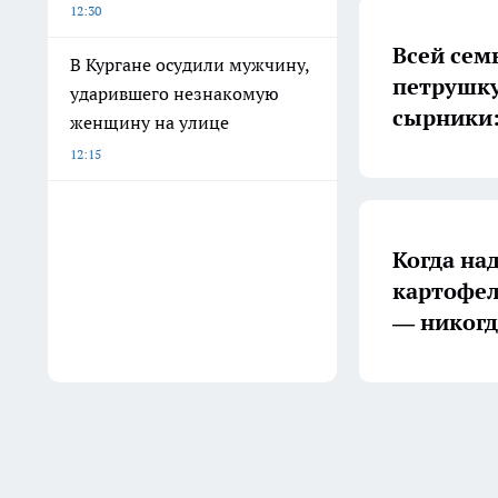
12:30
Всей сем
В Кургане осудили мужчину,
петрушку
ударившего незнакомую
сырники:
женщину на улице
12:15
Когда на
картофел
— никогд