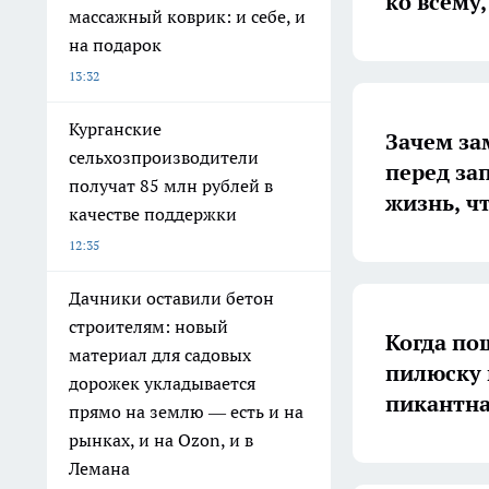
ко всему
массажный коврик: и себе, и
на подарок
13:32
Курганские
Зачем за
сельхозпроизводители
перед за
получат 85 млн рублей в
жизнь, ч
качестве поддержки
12:35
Дачники оставили бетон
строителям: новый
Когда по
материал для садовых
пилюску 
дорожек укладывается
пикантна
прямо на землю — есть и на
рынках, и на Ozon, и в
Лемана