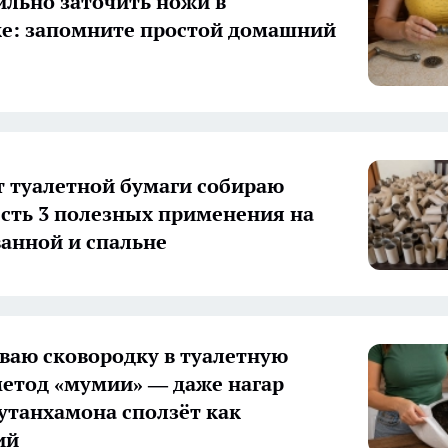
ильно заточить ножи в
е: запомните простой домашний
т туалетной бумаги собираю
есть 3 полезных применения на
ванной и спальне
ваю сковородку в туалетную
метод «мумии» — даже нагар
утанхамона сползёт как
ий