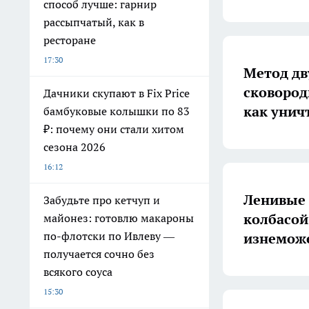
способ лучше: гарнир
рассыпчатый, как в
ресторане
17:30
Метод дв
сковород
Дачники скупают в Fix Price
как унич
бамбуковые колышки по 83
₽: почему они стали хитом
сезона 2026
16:12
Ленивые 
Забудьте про кетчуп и
колбасой
майонез: готовлю макароны
по-флотски по Ивлеву —
изнеможе
получается сочно без
всякого соуса
15:30