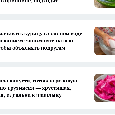
, в принципе, подходит
мачивать курицу в соленой воде
пеканием: запомните на всю
тобы объяснять подругам
шла капуста, готовлю розовую
по-грузински — хрустящая,
я, идеальна к шашлыку