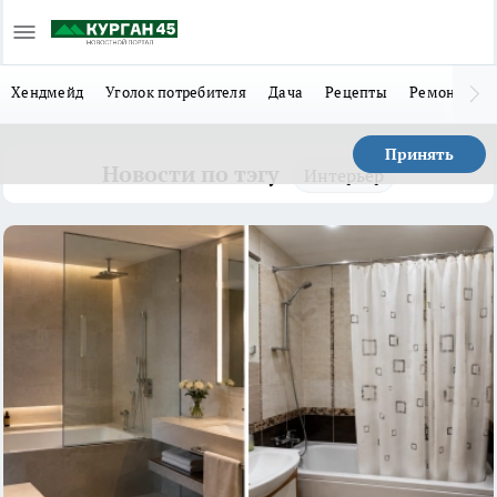
Хендмейд
Уголок потребителя
Дача
Рецепты
Ремонт
Л
Принять
Новости по тэгу
Интерьер