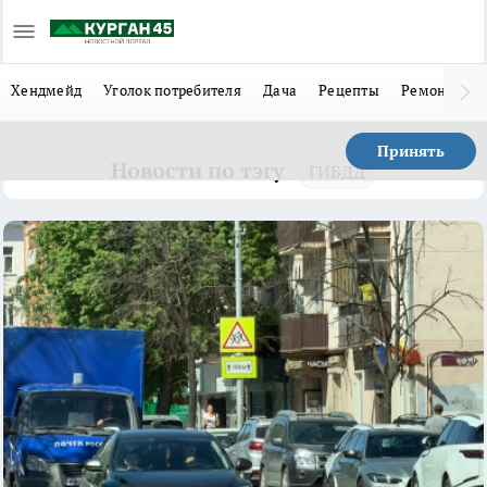
Хендмейд
Уголок потребителя
Дача
Рецепты
Ремонт
Л
Принять
Новости по тэгу
ГИБДД