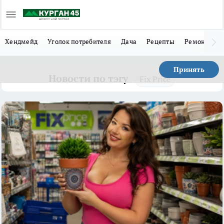
Хендмейд
Уголок потребителя
Дача
Рецепты
Ремонт
Л
Принять
Новости по тэгу
Fix Price