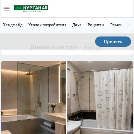
Хендмейд
Уголок потребителя
Дача
Рецепты
Ремонт
Л
Принять
Новости по тэгу
Ванная