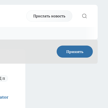
Прислать новость
Принять
Д п
ator