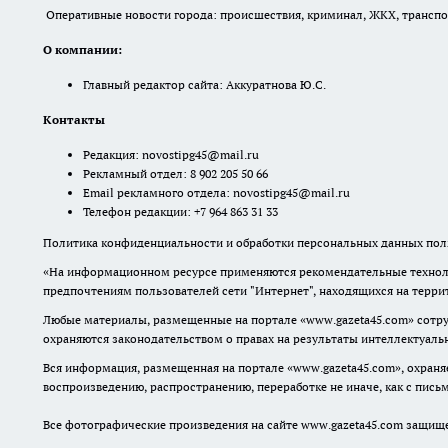
Оперативные новости города: происшествия, криминал, ЖКХ, транспорт
О компании:
Главный редактор сайта: Аккуратнова Ю.С.
Контакты
Редакция:
novostipg45@mail.ru
Рекламный отдел: 8 902 205 50 66
Email рекламного отдела:
novostipg45@mail.ru
Телефон редакции: +7 964 863 31 33
Политика конфиденциальности и обработки персональных данных поль
«На информационном ресурсе применяются рекомендательные техноло
предпочтениям пользователей сети "Интернет", находящихся на терр
Любые материалы, размещенные на портале «www.gazeta45.com» сотру
охраняются законодательством о правах на результаты интеллектуаль
Вся информация, размещенная на портале «www.gazeta45.com», охраняе
воспроизведению, распространению, переработке не иначе, как с пис
Все фотографические произведения на сайте www.gazeta45.com защищ