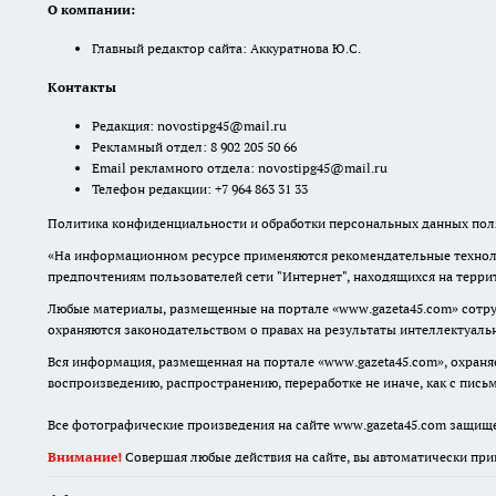
О компании:
Главный редактор сайта: Аккуратнова Ю.С.
Контакты
Редакция:
novostipg45@mail.ru
Рекламный отдел: 8 902 205 50 66
Email рекламного отдела:
novostipg45@mail.ru
Телефон редакции: +7 964 863 31 33
Политика конфиденциальности и обработки персональных данных поль
«На информационном ресурсе применяются рекомендательные техноло
предпочтениям пользователей сети "Интернет", находящихся на терр
Любые материалы, размещенные на портале «www.gazeta45.com» сотру
охраняются законодательством о правах на результаты интеллектуаль
Вся информация, размещенная на портале «www.gazeta45.com», охраняе
воспроизведению, распространению, переработке не иначе, как с пис
Все фотографические произведения на сайте www.gazeta45.com защищ
Внимание!
Совершая любые действия на сайте, вы автоматически при