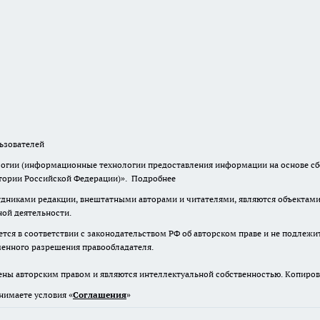
зователей
гии (информационные технологии предоставления информации на основе сбор
итории Российской Федерации)».
Подробнее
дниками редакции, внештатными авторами и читателями, являются объектами 
ной деятельности.
тся в соответствии с законодательством РФ об авторском праве и не подлежи
ьменного разрешения правообладателя.
ены авторским правом и являются интеллектуальной собственностью. Копиров
нимаете условия «
Cоглашения
»