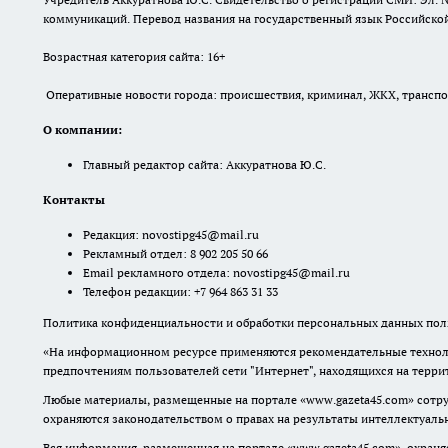
коммуникаций. Перевод названия на государственный язык Российской 
Возрастная категория сайта: 16+
Оперативные новости города: происшествия, криминал, ЖКХ, транспорт
О компании:
Главный редактор сайта: Аккуратнова Ю.С.
Контакты
Редакция:
novostipg45@mail.ru
Рекламный отдел: 8 902 205 50 66
Email рекламного отдела:
novostipg45@mail.ru
Телефон редакции: +7 964 863 31 33
Политика конфиденциальности и обработки персональных данных поль
«На информационном ресурсе применяются рекомендательные техноло
предпочтениям пользователей сети "Интернет", находящихся на терр
Любые материалы, размещенные на портале «www.gazeta45.com» сотру
охраняются законодательством о правах на результаты интеллектуаль
Вся информация, размещенная на портале «www.gazeta45.com», охраняе