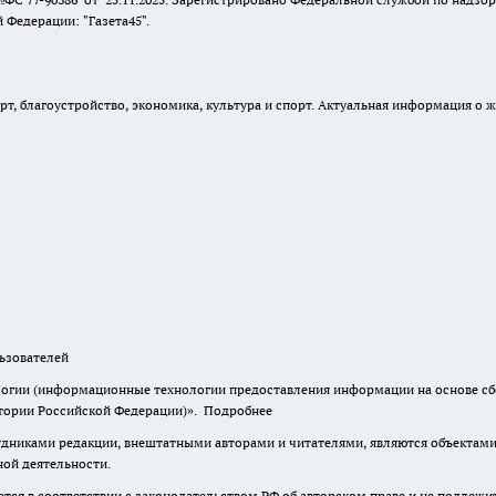
Федерации: "Газета45".
, благоустройство, экономика, культура и спорт. Актуальная информация о ж
зователей
гии (информационные технологии предоставления информации на основе сбор
итории Российской Федерации)».
Подробнее
дниками редакции, внештатными авторами и читателями, являются объектами 
ной деятельности.
тся в соответствии с законодательством РФ об авторском праве и не подлежи