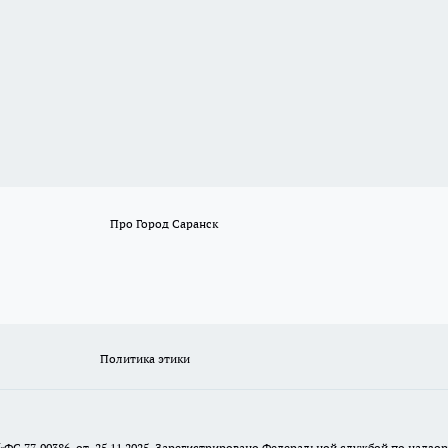
Про Город Саранск
Политика этики
№ФС 77-90386 от 25.11.2025. Зарегистрировано Федеральной службой по надзо