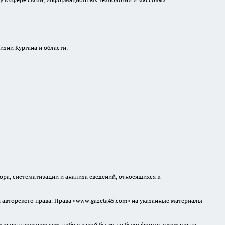
изни Кургана и области.
а, систематизации и анализа сведений, относящихся к
авторского права. Права «www.gazeta45.com» на указанные материалы
т использованию кем-либо в какой бы то ни было форме, в том числе