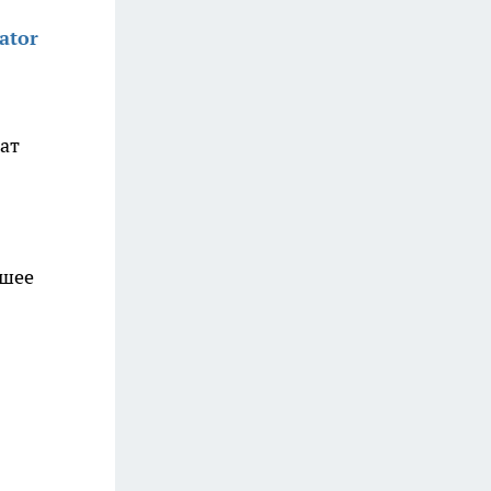
ator
ат
йшее