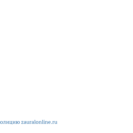
полицию
zauralonline.ru