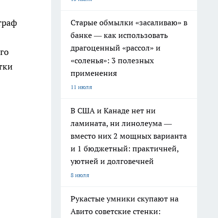
траф
Старые обмылки «засаливаю» в
банке — как использовать
драгоценный «рассол» и
го
«соленья»: 3 полезных
тки
применения
11 июля
В США и Канаде нет ни
ламината, ни линолеума —
вместо них 2 мощных варианта
и 1 бюджетный: практичней,
уютней и долговечней
8 июля
Рукастые умники скупают на
Авито советские стенки: