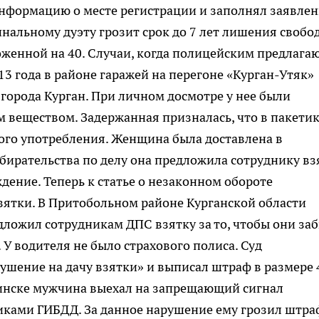
информацию о месте регистрации и заполнял заявле
нальному дуэту грозит срок до 7 лет лишения свобо
женной на 40. Случаи, когда полицейским предлага
013 года в районе гаражей на перегоне «Курган-Утяк»
города Курган. При личном досмотре у нее были
 веществом. Задержанная призналась, что в пакети
ого употребления. Женщина была доставлена в
бирательства по делу она предложила сотруднику вз
ждение. Теперь к статье о незаконном обороте
взятки. В Притобольном районе Курганской области
дложил сотрудникам ДПС взятку за то, чтобы они за
У водителя не было страхового полиса. Суд
ушение на дачу взятки» и выписал штраф в размере 
дринске мужчина выехал на запрещающий сигнал
иками ГИБДД. За данное нарушение ему грозил штра