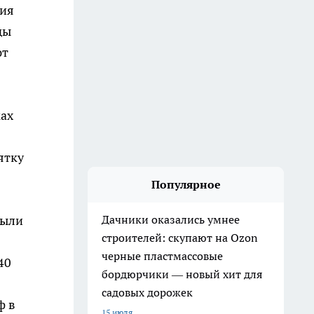
ния
ды
ют
ках
ятку
Популярное
были
Дачники оказались умнее
строителей: скупают на Ozon
черные пластмассовые
40
бордюрчики — новый хит для
садовых дорожек
ф в
15 июля