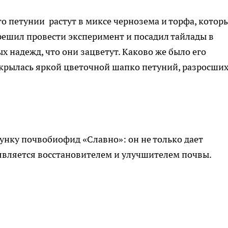
его петунии растут в миксе чернозема и торфа, котор
 решил провести эксперимент и посадил тайлады в
х надежд, что они зацветут. Каково же было его
покрылась яркой цветочной шапко петуний, разросших
унку почвобиофид «Славно»: он не только дает
является восстановителем и улучшителем почвы.