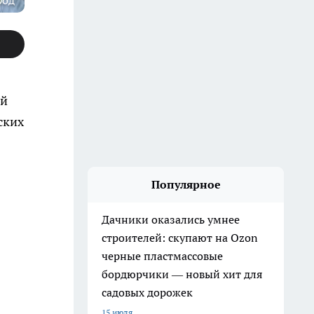
род
ый
ских
Популярное
Дачники оказались умнее
строителей: скупают на Ozon
черные пластмассовые
бордюрчики — новый хит для
садовых дорожек
15 июля